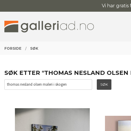
Gå
Vi har gratis
Lukk
til
innholdet
PRODUKTER
FORSIDE
SØK
SØK ETTER "THOMAS NESLAND OLSEN M