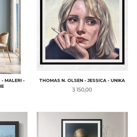
 MALERI -
THOMAS N. OLSEN - JESSICA - UNIKA
IE
Pris
3 150,00
LES MER