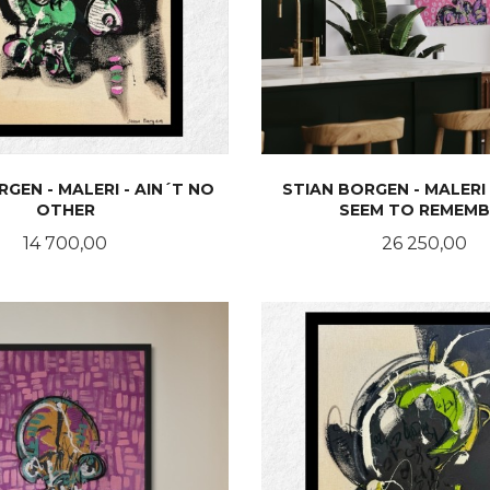
RGEN - MALERI - AIN´T NO
STIAN BORGEN - MALERI 
OTHER
SEEM TO REMEMB
Pris
Pris
14 700,00
26 250,00
KJØP
KJØP