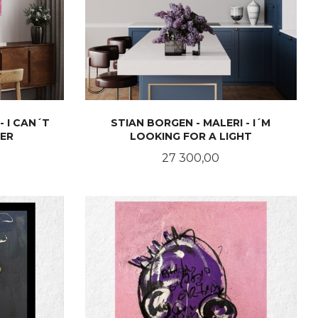
- I CAN´T
STIAN BORGEN - MALERI - I´M
ER
LOOKING FOR A LIGHT
Pris
27 300,00
KJØP