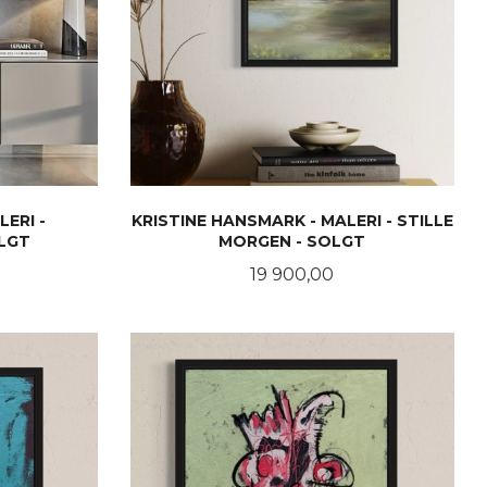
LERI -
KRISTINE HANSMARK - MALERI - STILLE
LGT
MORGEN - SOLGT
Pris
19 900,00
LES MER