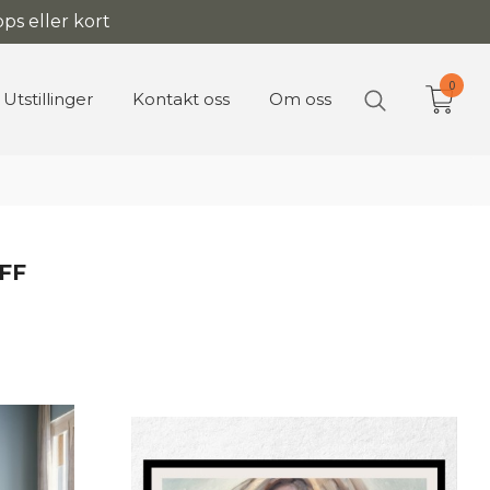
ps eller kort
0
Utstillinger
Kontakt oss
Om oss
FF