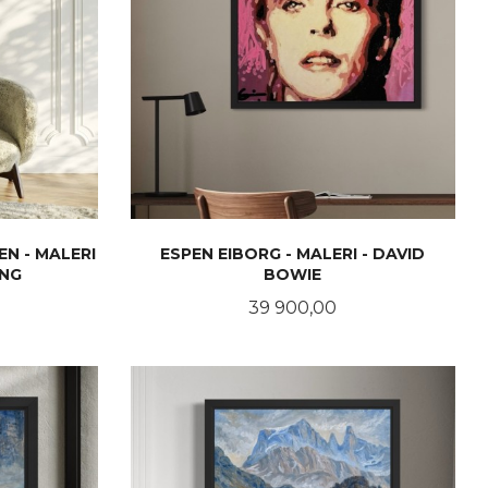
N - MALERI
ESPEN EIBORG - MALERI - DAVID
ING
BOWIE
Pris
39 900,00
KJØP