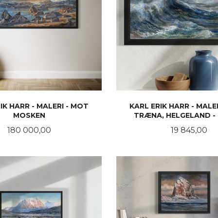
IK HARR - MALERI - MOT
KARL ERIK HARR - MALE
MOSKEN
TRÆNA, HELGELAND -
Pris
Pris
180 000,00
19 845,00
KJØP
LES MER