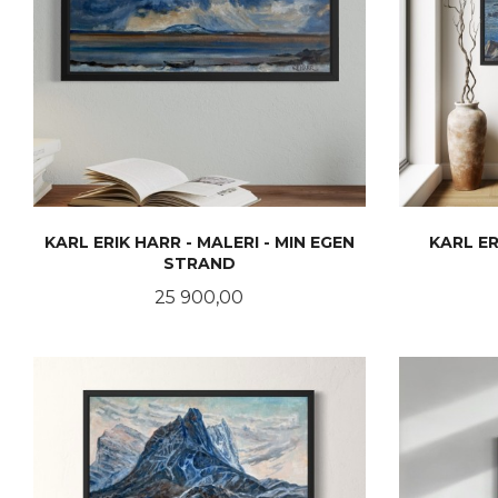
KARL ERIK HARR - MALERI - MIN EGEN
KARL ER
STRAND
Pris
25 900,00
KJØP