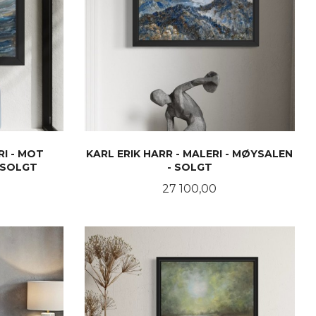
RI - MOT
KARL ERIK HARR - MALERI - MØYSALEN
 SOLGT
- SOLGT
Pris
27 100,00
LES MER