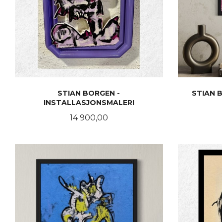
STIAN BORGEN -
STIAN B
INSTALLASJONSMALERI
Pris
14 900,00
KJØP