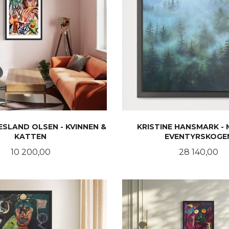
SLAND OLSEN - KVINNEN &
KRISTINE HANSMARK - 
KATTEN
EVENTYRSKOGE
Pris
Pris
10 200,00
28 140,00
KJØP
KJØP