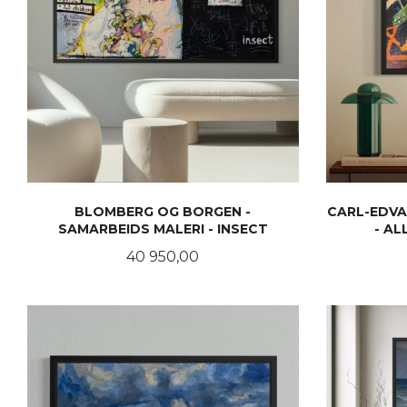
BLOMBERG OG BORGEN -
CARL-EDVA
SAMARBEIDS MALERI - INSECT
- A
Pris
40 950,00
KJØP