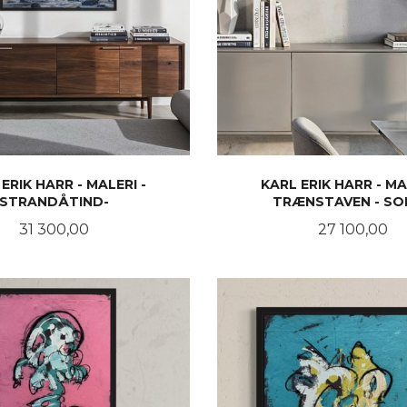
ERIK HARR - MALERI -
KARL ERIK HARR - MA
STRANDÅTIND-
TRÆNSTAVEN - SO
Pris
Pris
31 300,00
27 100,00
LES MER
LES MER