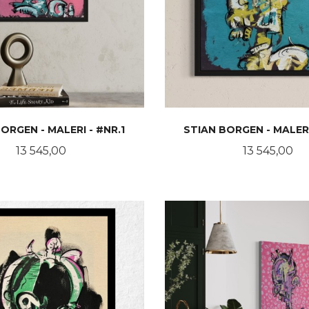
ORGEN - MALERI - #NR.1
STIAN BORGEN - MALERI
Pris
Pris
13 545,00
13 545,00
KJØP
KJØP