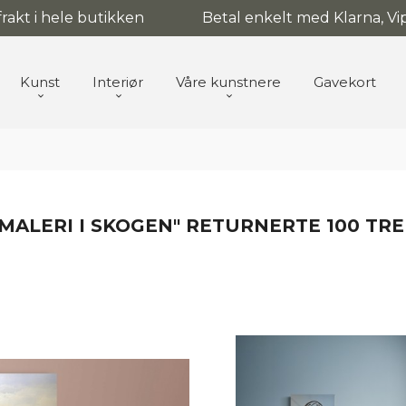
 frakt i hele butikken
Betal enkelt med Klarna, Vip
Kunst
Interiør
Våre kunstnere
Gavekort
ALERI I SKOGEN" RETURNERTE 100 TRE