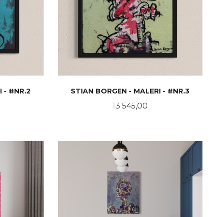
 - #NR.2
STIAN BORGEN - MALERI - #NR.3
Pris
13 545,00
LES MER