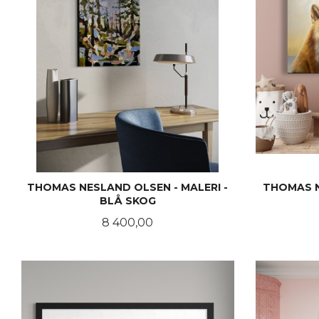
THOMAS NESLAND OLSEN - MALERI -
THOMAS N.
BLÅ SKOG
Pris
8 400,00
KJØP