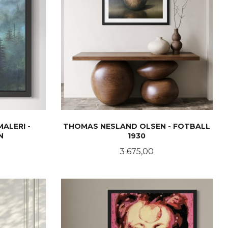
MALERI -
THOMAS NESLAND OLSEN - FOTBALL
N
1930
Pris
3 675,00
LES MER