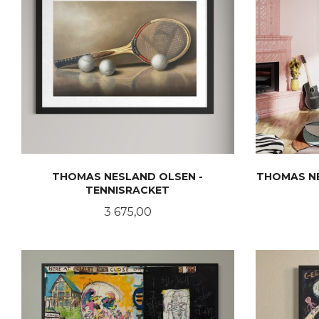
THOMAS NESLAND OLSEN -
THOMAS NE
TENNISRACKET
Pris
3 675,00
LES MER