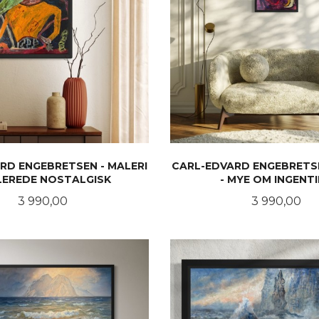
RD ENGEBRETSEN - MALERI
CARL-EDVARD ENGEBRETSE
LLEREDE NOSTALGISK
- MYE OM INGENT
Pris
Pris
3 990,00
3 990,00
LES MER
LES MER