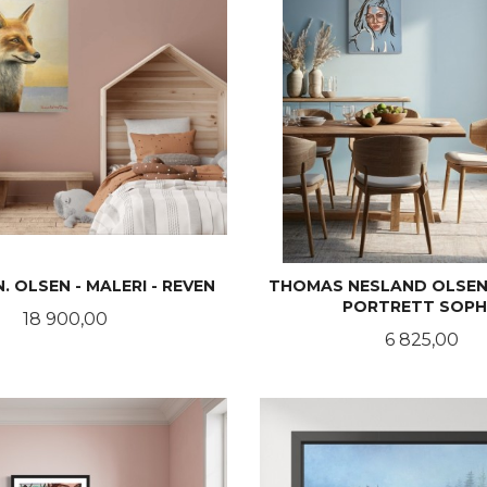
 OLSEN - MALERI - REVEN
THOMAS NESLAND OLSEN -
PORTRETT SOPH
Pris
18 900,00
Pris
6 825,00
KJØP
KJØP