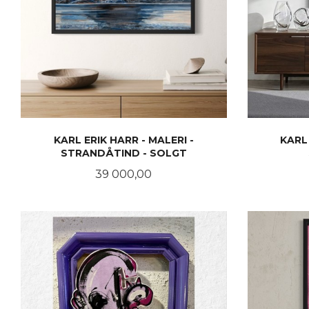
KARL ERIK HARR - MALERI -
KARL 
STRANDÅTIND - SOLGT
Pris
39 000,00
LES MER