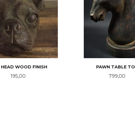
 HEAD WOOD FINISH
PAWN TABLE TO
Pris
Pris
195,00
799,00
KJØP
KJØP