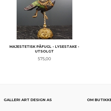
MAJESTETISK PÅFUGL - LYSESTAKE -
UTSOLGT
Pris
575,00
LES MER
GALLERI ART DESIGN AS
OM BUTIKK