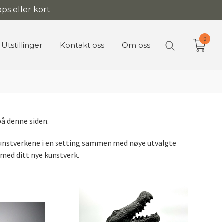
ps eller kort
0
Utstillinger
Kontakt oss
Om oss
 på denne siden.
ofte kunstverkene i en setting sammen med nøye utvalgte
 med ditt nye kunstverk.