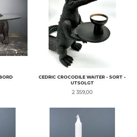
SBORD
CEDRIC CROCODILE WAITER - SORT -
UTSOLGT
Pris
2 359,00
LES MER