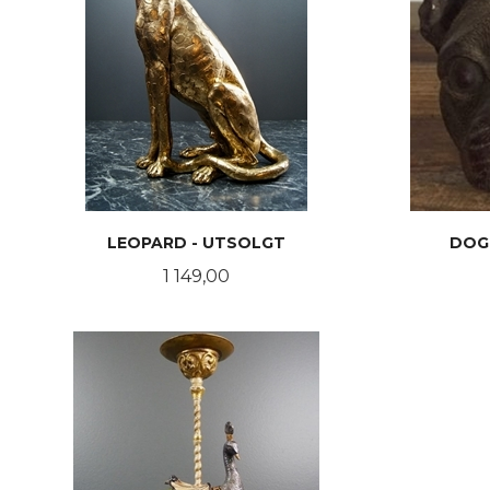
LEOPARD - UTSOLGT
DOG
Pris
1 149,00
LES MER