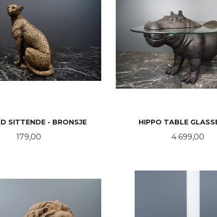
D SITTENDE - BRONSJE
HIPPO TABLE GLAS
Pris
Pris
179,00
4 699,00
KJØP
KJØP