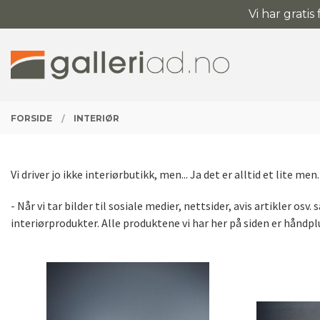
Gå
Vi har gratis
Lukk
til
innholdet
PRODUKTER
FORSIDE
INTERIØR
Vi driver jo ikke interiørbutikk, men... Ja det er alltid et lite m
- Når vi tar bilder til sosiale medier, nettsider, avis artikler o
interiørprodukter. Alle produktene vi har her på siden er hånd