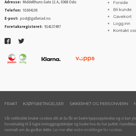
Adresse:
Middelthuns Gate 11 A, 0368 Oslo
Forside
Bli kunde
Telefon:
91684108
Gavekort
E-post:
post@galleriad.no
Logg inn
Foretaksregisteret:
914137497
Kontakt os
FRAKT
KJØPSBETINGELSER
SIKKERHET OG PERSONVERN
Vår nettbutikk bruker cookies slik at du får en bedre kjøpsopplevelse og vi kan yt
hovedsaklig til å lagre innloggingsdetaljer og huske hva du har puttet i handleku
normalt om du godtar dette.
Les mer
eller
endre innstillinger for cookies.