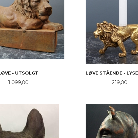
LØVE - UTSOLGT
LØVE STÅENDE - LYS
Pris
Pris
1 099,00
219,00
LES MER
KJØP