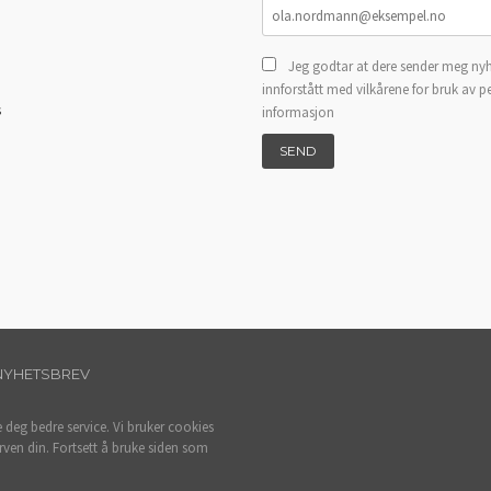
Jeg godtar at dere sender meg nyh
innforstått med vilkårene for bruk av p
s
informasjon
NYHETSBREV
e deg bedre service. Vi bruker cookies
rven din. Fortsett å bruke siden som