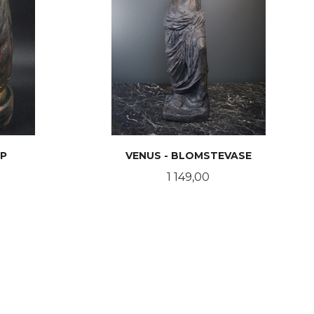
P
VENUS - BLOMSTEVASE
Pris
1 149,00
KJØP