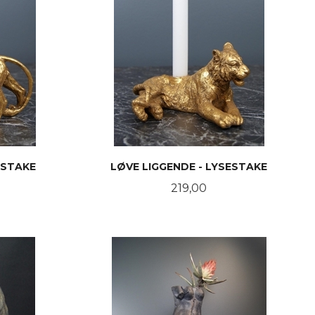
ESTAKE
LØVE LIGGENDE - LYSESTAKE
Pris
219,00
KJØP