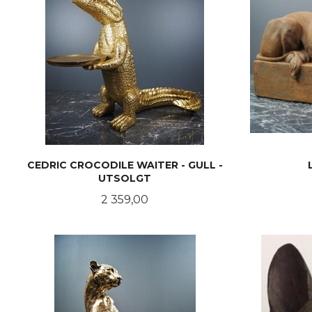
CEDRIC CROCODILE WAITER - GULL -
UTSOLGT
Pris
2 359,00
LES MER