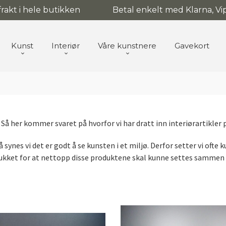
 frakt i hele butikken
Betal enkelt med Klarna, Vip
Kunst
Interiør
Våre kunstnere
Gavekort
en. Så her kommer svaret på hvorfor vi har dratt inn interiørartikler
sv. så synes vi det er godt å se kunsten i et miljø. Derfor setter vi 
plukket for at nettopp disse produktene skal kunne settes sammen