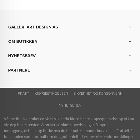
GALLERI ART DESIGN AS
OM BUTIKKEN
NYHETSBREV
PARTNERE
FRAKT
KJØPSBETINGELSER
SIKKERHET OG PERSONVERN
NYHETSBREV
Vår nettbutikk bruker cookies slik at du får en bedre kjøpsopplevelse og vi kan
yte deg bedre service. Vi bruker cookies hovedsaklig til å lagre
innloggingsdetaljer og huske hva du har puttet i handlekurven din. Fortsett å
bruke siden som normalt om du godtar dette.
Les mer
eller
endre innstillinger