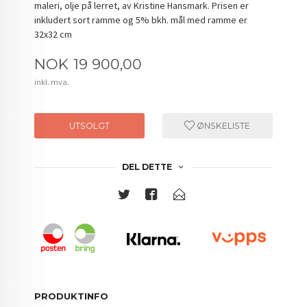
maleri, olje på lerret, av Kristine Hansmark. Prisen er
inkludert sort ramme og 5% bkh. mål med ramme er
32x32 cm
Pris
NOK
19 900,00
inkl. mva.
UTSOLGT
ØNSKELISTE
DEL DETTE
PRODUKTINFO