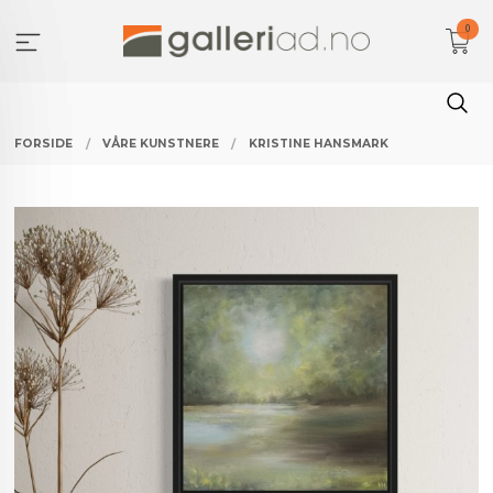
Gå
0
til
innholdet
FORSIDE
VÅRE KUNSTNERE
KRISTINE HANSMARK