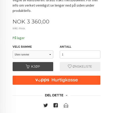
info om verket vennligst se lenger ned på siden under
produktinfo.
Pris
NOK
3 360,00
inkl. mva.
På lager
VELG RAMME
ANTALL
KJØP
ØNSKELISTE
DEL DETTE