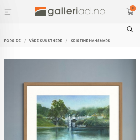
Gå
0
til
innholdet
FORSIDE
VÅRE KUNSTNERE
KRISTINE HANSMARK