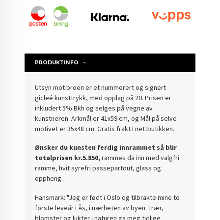
PRODUKTINFO
Utsyn mot broen er et nummerert og signert
gicleé kunsttrykk, med opplag på 20. Prisen er
inkludert 5% Bkh og selges på vegne av
kunstneren. Arkmål er 41x59 cm, og Mål på selve
motivet er 35x48 cm.
Gratis frakt i nettbutikken.
Ønsker du kunsten ferdig innrammet så blir
totalprisen kr.5.850,
rammes da inn med valgfri
ramme, hvit syrefri passepartout, glass og
oppheng.
Hansmark: "Jeg er født i Oslo og tilbrakte mine to
første leveår i Ås, i nærheten av byen. Trær,
blomster og lukter i naturen ga meg tidlige