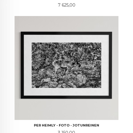
Pris
7 625,00
PER HEIMLY - FOTO - JOTUNREINEN
Pris
3 150,00