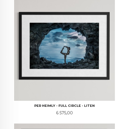
PER HEIMLY - FULL CIRCLE - LITEN
Pris
6 575,00