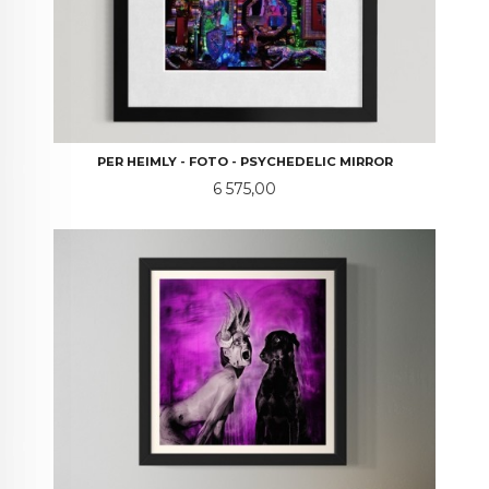
PER HEIMLY - FOTO - PSYCHEDELIC MIRROR
Pris
6 575,00