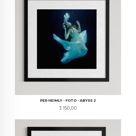
PER HEIMLY - FOTO - ABYSS 2
Pris
3 150,00