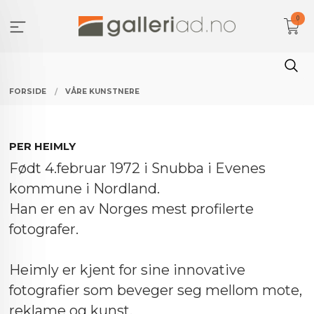
Gå
0
til
innholdet
FORSIDE
VÅRE KUNSTNERE
PER HEIMLY
Født 4.februar 1972 i Snubba i Evenes
kommune i Nordland.
Han er en av Norges mest profilerte
fotografer.
Heimly er kjent for sine innovative
fotografier som beveger seg mellom mote,
reklame og kunst.