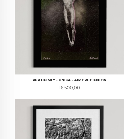
PER HEIMLY - UNIKA - AIR CRUCIFIXION
Pris
16 500,00