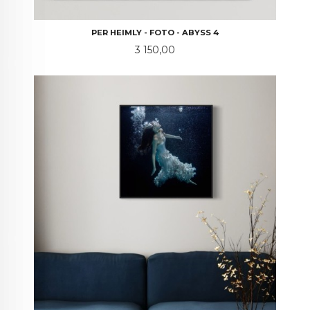
PER HEIMLY - FOTO - ABYSS 4
Pris
3 150,00