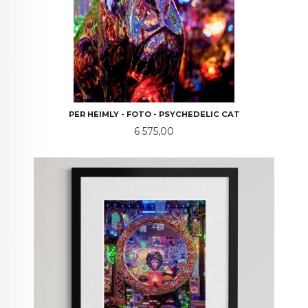
PER HEIMLY - FOTO - PSYCHEDELIC CAT
Pris
6 575,00