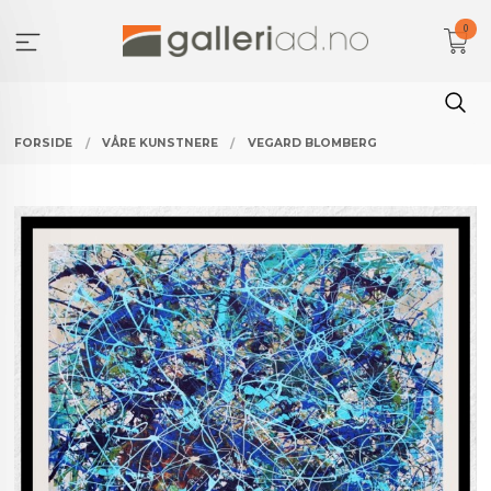
Gå
0
til
innholdet
FORSIDE
VÅRE KUNSTNERE
VEGARD BLOMBERG