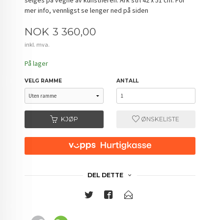
mer info, vennligst se lenger ned på siden
Pris
NOK
3 360,00
inkl. mva.
På lager
VELG RAMME
ANTALL
KJØP
ØNSKELISTE
DEL DETTE