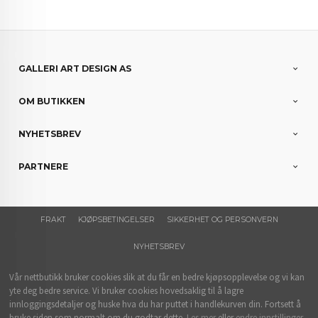
GALLERI ART DESIGN AS
OM BUTIKKEN
NYHETSBREV
PARTNERE
FRAKT
KJØPSBETINGELSER
SIKKERHET OG PERSONVERN
NYHETSBREV
Vår nettbutikk bruker cookies slik at du får en bedre kjøpsopplevelse og vi kan
yte deg bedre service. Vi bruker cookies hovedsaklig til å lagre
innloggingsdetaljer og huske hva du har puttet i handlekurven din. Fortsett å
bruke siden som normalt om du godtar dette.
Les mer
eller
endre innstillinger