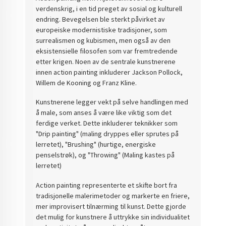
verdenskrig, i en tid preget av sosial og kulturell
endring. Bevegelsen ble sterkt påvirket av
europeiske modernistiske tradisjoner, som
surrealismen og kubismen, men også av den
eksistensielle filosofen som var fremtredende
etter krigen. Noen av de sentrale kunstnerene
innen action painting inkluderer Jackson Pollock,
Willem de Kooning og Franz Kline.
Kunstnerene legger vekt på selve handlingen med
å male, som anses å være like viktig som det
ferdige verket. Dette inkluderer teknikker som
"Drip painting" (maling dryppes eller sprutes på
lerretet), "Brushing" (hurtige, energiske
penselstrøk), og "Throwing" (Maling kastes på
lerretet)
Action painting representerte et skifte bort fra
tradisjonelle malerimetoder og markerte en friere,
mer improvisert tilnærming til kunst. Dette gjorde
det mulig for kunstnere å uttrykke sin individualitet