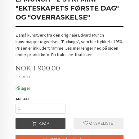
"EKTESKAPETS FØRSTE DAG"
OG "OVERRASKELSE"
2 små kunstverk fra den originale Edvard Munch
kunstmappe-utgivelsen "Etchings", som ble trykket i 1950.
Prisen er inkludert ramme. Les mer lenger ned på siden
under produktinfo. Fri frakt i nettbutikken
Pris
NOK
1 900,00
inkl. mva.
På lager
ANTALL
KJØP
ØNSKELISTE