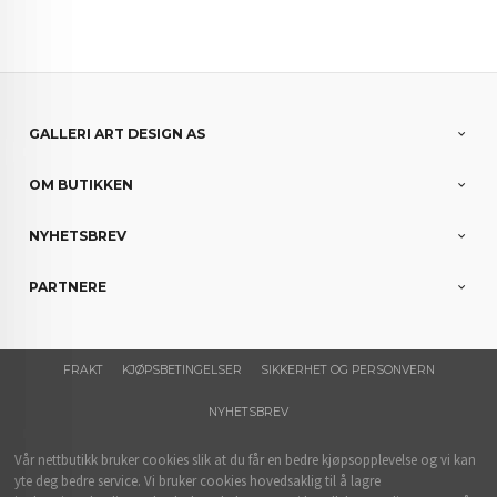
GALLERI ART DESIGN AS
OM BUTIKKEN
NYHETSBREV
PARTNERE
FRAKT
KJØPSBETINGELSER
SIKKERHET OG PERSONVERN
NYHETSBREV
Vår nettbutikk bruker cookies slik at du får en bedre kjøpsopplevelse og vi kan
yte deg bedre service. Vi bruker cookies hovedsaklig til å lagre