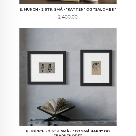
E. MUNCH - 2 STK. SMÅ - "KATTEN" OG "SALOME II"
Pris
2 400,00
E. MUNCH - 2 STK. SMÅ - "TO SMÅ BARN" OG
"BARNEHODE"