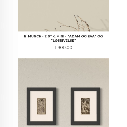
E. MUNCH - 2 STK. MINI - "ADAM OG EVA" OG
"LØSRIVELSE"
Pris
1 900,00