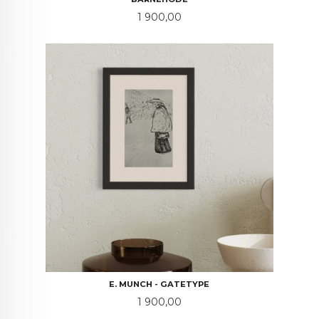
Pris
1 900,00
E. MUNCH - GATETYPE
Pris
1 900,00