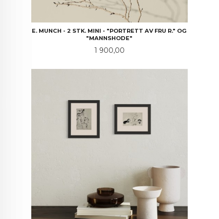
E. MUNCH - 2 STK. MINI - "PORTRETT AV FRU R." OG
"MANNSHODE"
Pris
1 900,00