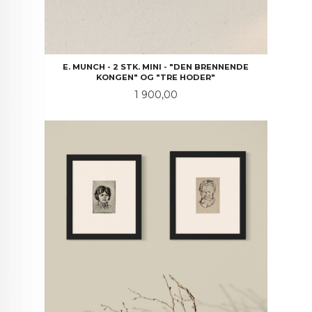
E. MUNCH - 2 STK. MINI - "DEN BRENNENDE
KONGEN" OG "TRE HODER"
Pris
1 900,00