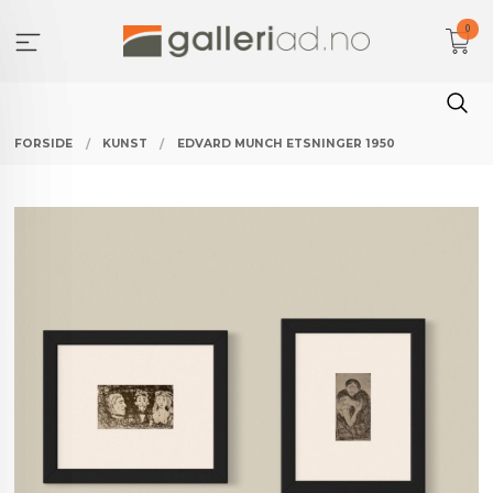
Gå
0
til
innholdet
FORSIDE
KUNST
EDVARD MUNCH ETSNINGER 1950