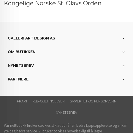
Kongelige Norske St. Olavs Orden.
GALLERI ART DESIGN AS
OM BUTIKKEN
NYHETSBREV
PARTNERE
FRAKT
KJØPSBETINGELSER
SIKKERHET OG PERSONVERN
NYHETSBREV
Vår nettbutikk bruker cookies slik at du får en bedre kjøpsopplevelse og vi kan
yte deg bedre service. Vi bruker cookies hovedsaklig til å lagre