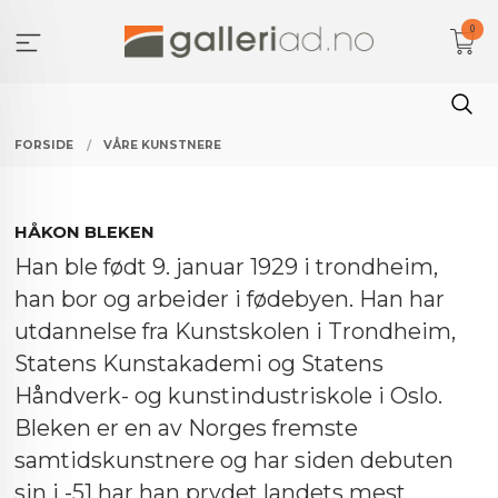
Gå
0
til
innholdet
FORSIDE
VÅRE KUNSTNERE
HÅKON BLEKEN
Han ble født 9. januar 1929 i trondheim,
han bor og arbeider i fødebyen. Han har
utdannelse fra Kunstskolen i Trondheim,
Statens Kunstakademi og Statens
Håndverk- og kunstindustriskole i Oslo.
Bleken er en av Norges fremste
samtidskunstnere og har siden debuten
sin i -51 har han prydet landets mest