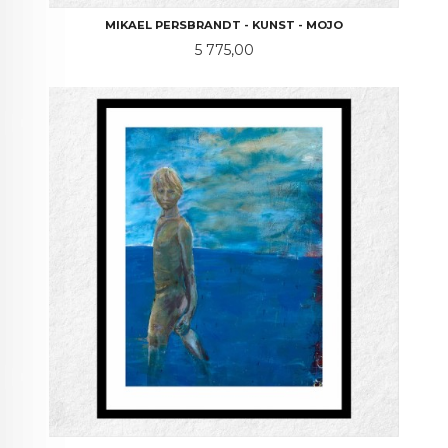
MIKAEL PERSBRANDT - KUNST - MOJO
Pris
5 775,00