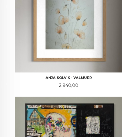
ANJA SOLVIK - VALMUER
Pris
2 940,00