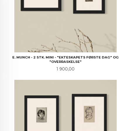
E. MUNCH - 2 STK. MINI - "EKTESKAPETS FØRSTE DAG" OG
"OVERRASKELSE"
Pris
1 900,00