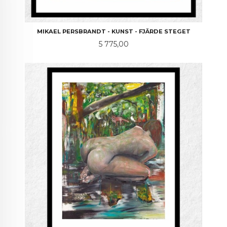
MIKAEL PERSBRANDT - KUNST - FJÄRDE STEGET
Pris
5 775,00