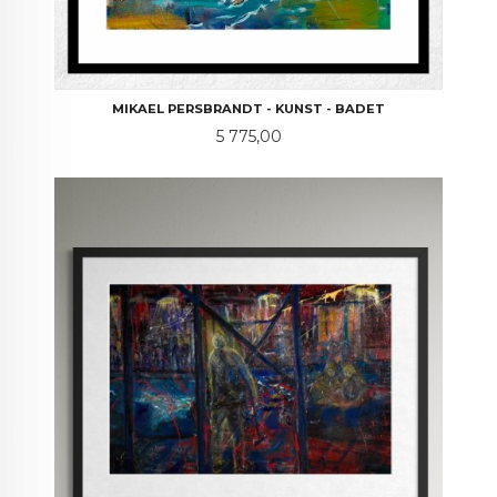
MIKAEL PERSBRANDT - KUNST - BADET
Pris
5 775,00