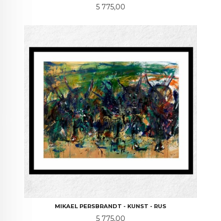
Pris
5 775,00
MIKAEL PERSBRANDT - KUNST - RUS
Pris
5 775,00