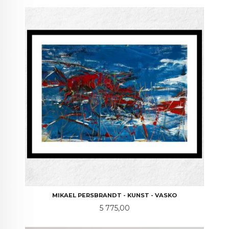
MIKAEL PERSBRANDT - KUNST - VASKO
Pris
5 775,00