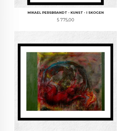
MIKAEL PERSBRANDT - KUNST - I SKOGEN
Pris
5 775,00