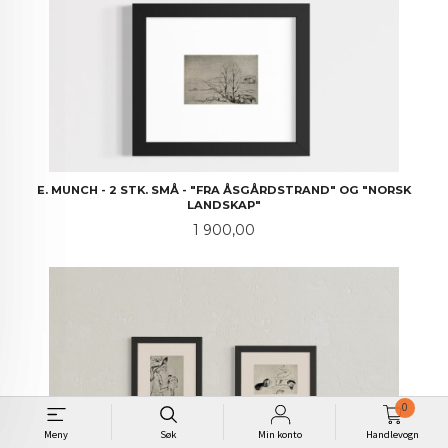
E. MUNCH - 2 STK. SMÅ - "FRA ÅSGÅRDSTRAND" OG "NORSK
LANDSKAP"
Pris
1 900,00
0
Meny
Søk
Min konto
Handlevogn