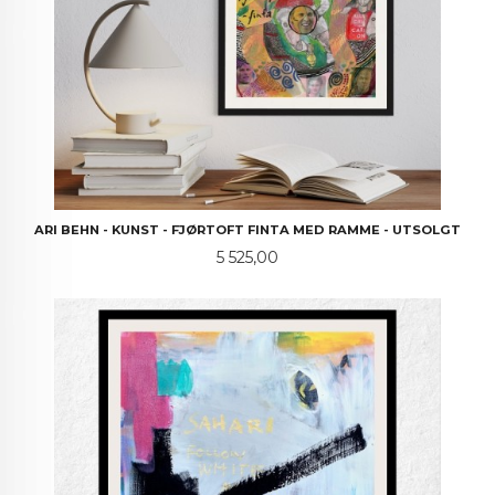
ARI BEHN - KUNST - FJØRTOFT FINTA MED RAMME - UTSOLGT
Pris
5 525,00