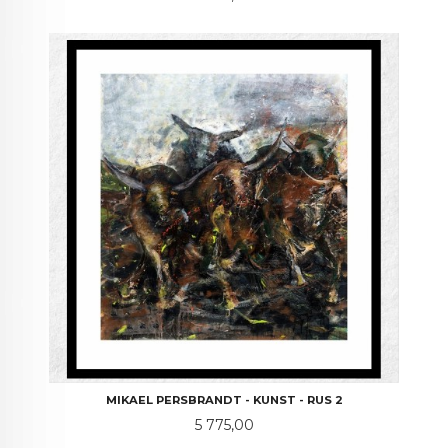
MIKAEL PERSBRANDT - KUNST - RUS 2
Pris
5 775,00