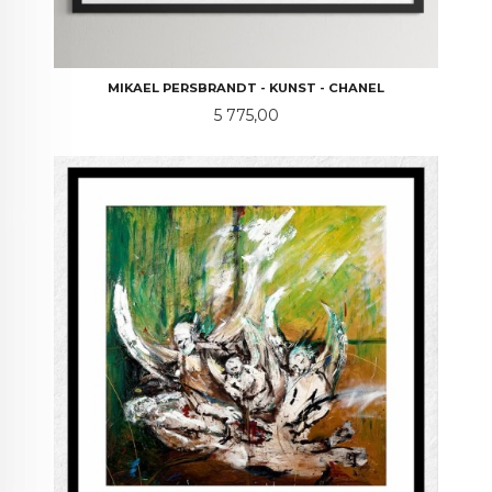
MIKAEL PERSBRANDT - KUNST - CHANEL
Pris
5 775,00