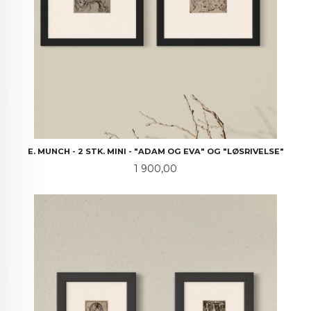
E. MUNCH - 2 STK. MINI - "ADAM OG EVA" OG "LØSRIVELSE"
Pris
1 900,00