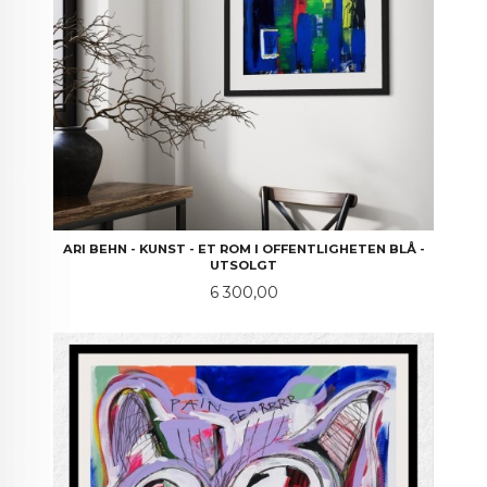
ARI BEHN - KUNST - ET ROM I OFFENTLIGHETEN BLÅ -
UTSOLGT
Pris
6 300,00