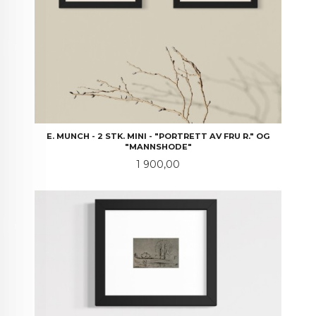
E. MUNCH - 2 STK. MINI - "PORTRETT AV FRU R." OG
"MANNSHODE"
Pris
1 900,00