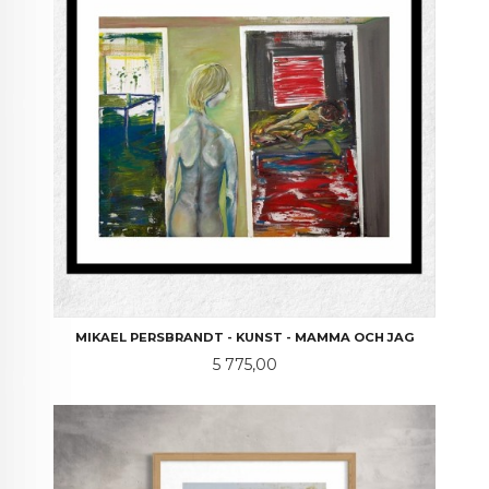
MIKAEL PERSBRANDT - KUNST - MAMMA OCH JAG
Pris
5 775,00