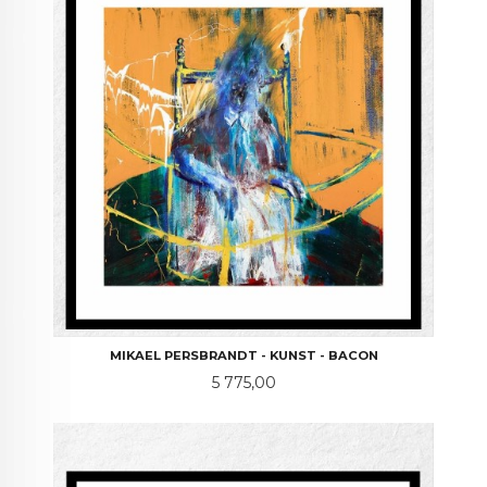
MIKAEL PERSBRANDT - KUNST - BACON
Pris
5 775,00