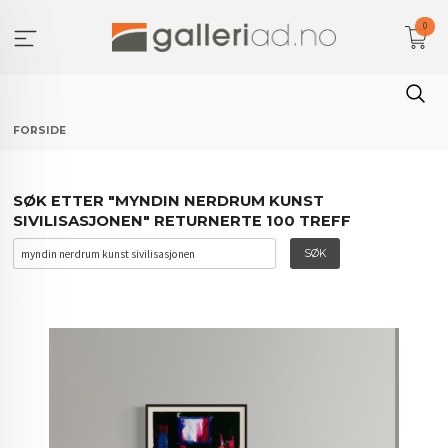
Gå
0
til
innholdet
FORSIDE
SØK ETTER "MYNDIN NERDRUM KUNST
SIVILISASJONEN" RETURNERTE 100 TREFF