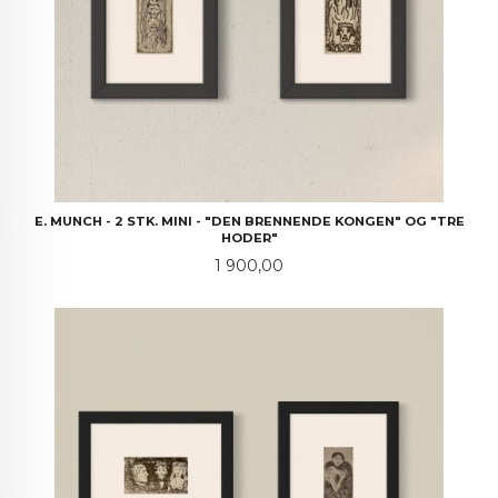
E. MUNCH - 2 STK. MINI - "DEN BRENNENDE KONGEN" OG "TRE
HODER"
Pris
1 900,00