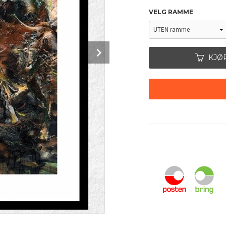
VELG RAMME
Next
KJØ