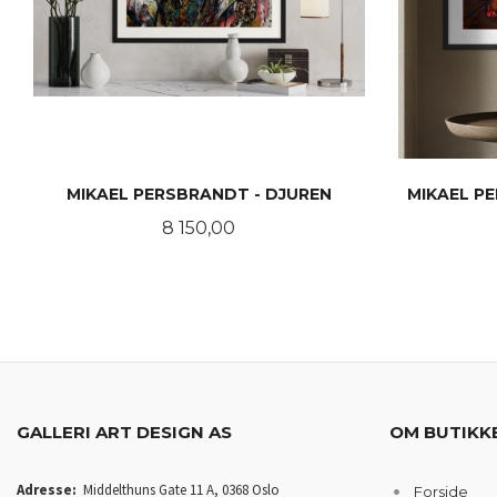
MIKAEL PERSBRANDT - DJUREN
MIKAEL P
Pris
8 150,00
KJØP
GALLERI ART DESIGN AS
OM BUTIKK
Adresse:
Middelthuns Gate 11 A, 0368 Oslo
Forside