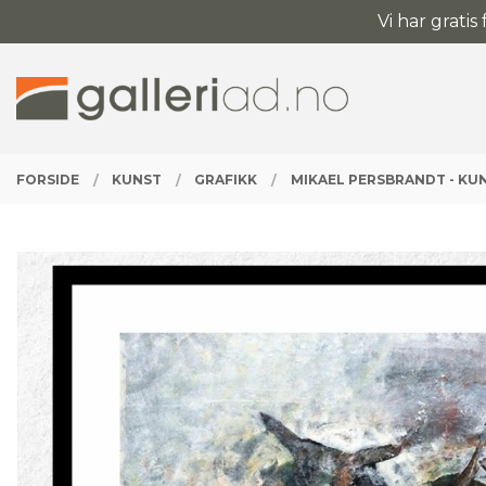
Gå
Vi har gratis
Lukk
til
innholdet
PRODUKTER
FORSIDE
KUNST
GRAFIKK
MIKAEL PERSBRANDT - KUN