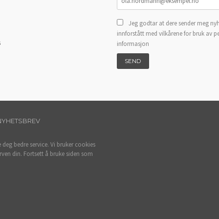
Jeg godtar at dere sender meg nyh
innforstått med vilkårene for bruk av p
s
informasjon
NYHETSBREV
e deg bedre service. Vi bruker cookies
rven din. Fortsett å bruke siden som