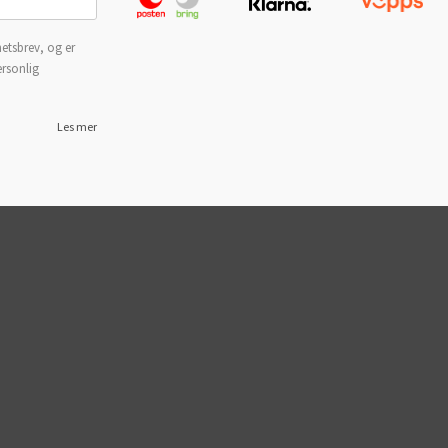
etsbrev, og er
ersonlig
Les mer