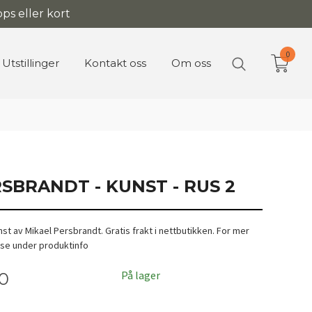
ps eller kort
0
Utstillinger
Kontakt oss
Om oss
SBRANDT - KUNST - RUS 2
t av Mikael Persbrandt. Gratis frakt i nettbutikken. For mer
 se under produktinfo
På lager
00