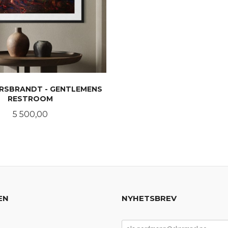
ERSBRANDT - GENTLEMENS
RESTROOM
Pris
5 500,00
LES MER
EN
NYHETSBREV