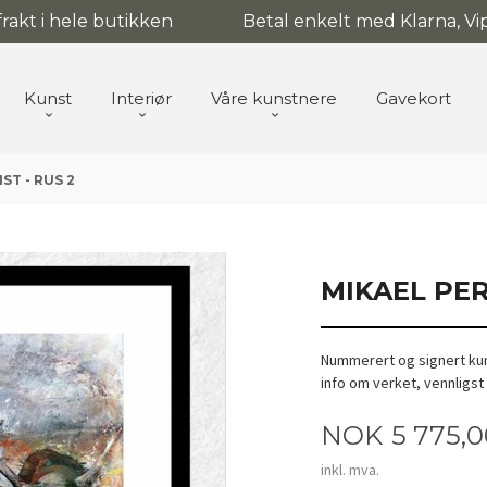
 frakt i hele butikken
Betal enkelt med Klarna, Vip
Kunst
Interiør
Våre kunstnere
Gavekort
ST - RUS 2
MIKAEL PER
Nummerert og signert kuns
info om verket, vennligst
Pris
NOK
5 775,
inkl. mva.