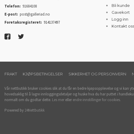
Bli kunde
Telefon:
91684108
Gavekort
E-post:
post@galleriad.no
Logg inn
Foretaksregisteret:
914137497
Kontakt os
FRAKT
KJØPSBETINGELSER
SIKKERHET OG PERSONVERN
Vår nettbutikk bruker cookies slik at du får en bedre kjøpsopplevelse og vi kan yt
hovedsaklig til å lagre innloggingsdetaljer og huske hva du har puttet i handleku
normalt om du godtar dette.
Les mer
eller
endre innstillinger for cookies.
Powered by
24Nettbutikk