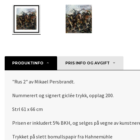
PRODUKTINFO
PRIS INFO OG AVGIFT
"Rus 2" av Mikael Persbrandt.
Nummerert og signert giclée trykk, opplag 200.
Strl 61 x 66 cm
Prisen er inkludert 5% BKH, og selges på vegne av kunstner
Trykket på slett bomullspapir fra Hahnemühle