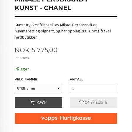
KUNST - CHANEL
Kunst trykket "Chanel" av Mikael Persbrandt er
nummerert og signert, og har opplag 200. Gratis frakt i
nettbutikken.
Pris
NOK
5 775,00
inkl. mva.
På lager
VELG RAMME
ANTALL
KJØP
ØNSKELISTE