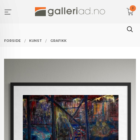
Gå
0
til
innholdet
FORSIDE
KUNST
GRAFIKK