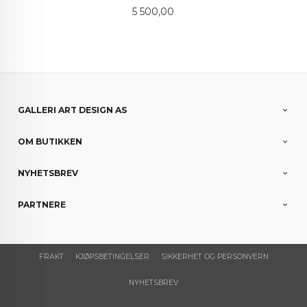
Pris
5 500,00
GALLERI ART DESIGN AS
OM BUTIKKEN
NYHETSBREV
PARTNERE
FRAKT
KJØPSBETINGELSER
SIKKERHET OG PERSONVERN
NYHETSBREV