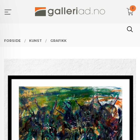
Gå
0
til
innholdet
FORSIDE
KUNST
GRAFIKK