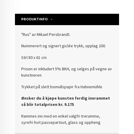
PRODUKTINFO
"Rus" av Mikael Persbrandt.
Nummerert og signert giclée trykk, opplag 200.
Strl 80 x 61 cm
Prisen er inkludert 5% BKH, og selges på vegne av
kunstneren
Trykket på slett bomullspapir fra Hahnemühle
Ønsker du å kjøpe kunsten ferdig innrammet
så blir totalprisen kr. 9.175
Rammes inn med en enkel valgfri treramme,
syrefri hvit passepartout, glass og oppheng