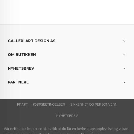
GALLERI ART DESIGN AS
OM BUTIKKEN
NYHETSBREV
PARTNERE
FRAKT
KJØPSBETINGELSER
SIKKERHET OG PERSONVERN
NYHETSBREV
Vår nettbutikk bruker cookies slik at du får en bedre kjøpsopplevelse og vi kan