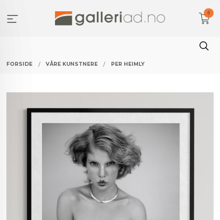
Gå
0
til
innholdet
FORSIDE
VÅRE KUNSTNERE
PER HEIMLY