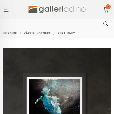
Gå
0
til
innholdet
FORSIDE
VÅRE KUNSTNERE
PER HEIMLY