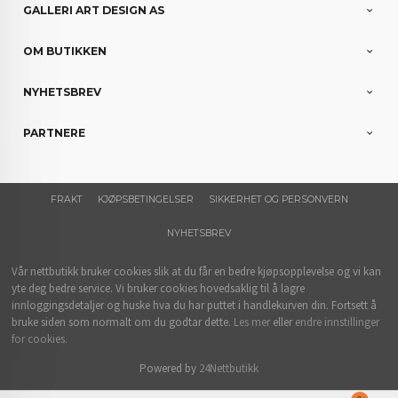
GALLERI ART DESIGN AS
OM BUTIKKEN
NYHETSBREV
PARTNERE
FRAKT
KJØPSBETINGELSER
SIKKERHET OG PERSONVERN
NYHETSBREV
Vår nettbutikk bruker cookies slik at du får en bedre kjøpsopplevelse og vi kan
yte deg bedre service. Vi bruker cookies hovedsaklig til å lagre
innloggingsdetaljer og huske hva du har puttet i handlekurven din. Fortsett å
bruke siden som normalt om du godtar dette.
Les mer
eller
endre innstillinger
for cookies.
Powered by
24Nettbutikk