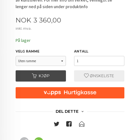
lenger ned på siden under produktinfo
Pris
NOK
3 360,00
inkl. mva.
På lager
VELG RAMME
ANTALL
KJØP
ØNSKELISTE
DEL DETTE