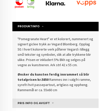
PRODUKTINFO
"Pomegranate Heart" er et kolorert, nummerert og
signert giclee trykk av Vegard Blomberg. Opplag
50. I hvert kolorerte verk påfører Vegard i tillegg
små tekster og symboler, slik at alle trykkene blir
ulike. Prisen er inkludert 5% Bkh og selges på
vegne av kunstneren. Ark strl 42 x 55 cm.
Ønsker du kunsten ferdig innrammet så blir
totalprisen kr.5850
Rammes inn i valgfri ramme,
syrefri hvit passepartout, artglass og oppheng.
Rammemål er ca. 55x60 cm
PRIS INFO OG AVGIFT