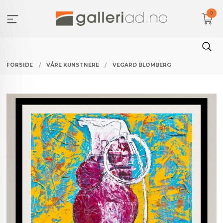
Gå
0
til
innholdet
FORSIDE
VÅRE KUNSTNERE
VEGARD BLOMBERG