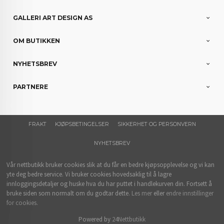
GALLERI ART DESIGN AS
OM BUTIKKEN
NYHETSBREV
PARTNERE
FRAKT
KJØPSBETINGELSER
SIKKERHET OG PERSONVERN
NYHETSBREV
Vår nettbutikk bruker cookies slik at du får en bedre kjøpsopplevelse og vi kan
yte deg bedre service. Vi bruker cookies hovedsaklig til å lagre
innloggingsdetaljer og huske hva du har puttet i handlekurven din. Fortsett å
bruke siden som normalt om du godtar dette.
Les mer
eller
endre innstillinger
for cookies.
Powered by
24Nettbutikk