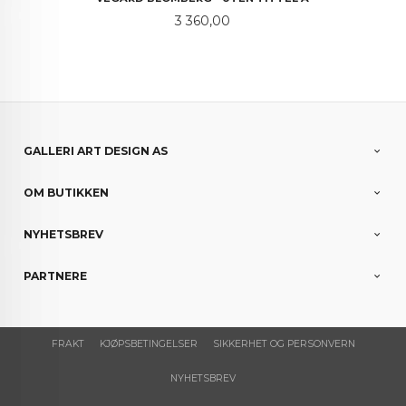
Pris
3 360,00
GALLERI ART DESIGN AS
OM BUTIKKEN
NYHETSBREV
PARTNERE
FRAKT
KJØPSBETINGELSER
SIKKERHET OG PERSONVERN
NYHETSBREV