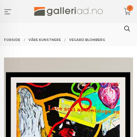
Gå
0
til
innholdet
FORSIDE
VÅRE KUNSTNERE
VEGARD BLOMBERG