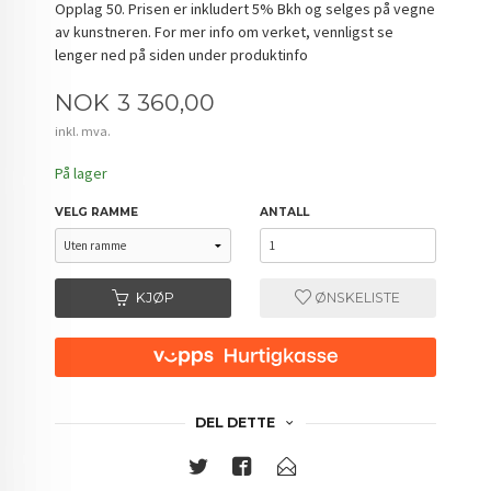
Opplag 50. Prisen er inkludert 5% Bkh og selges på vegne
av kunstneren. For mer info om verket, vennligst se
lenger ned på siden under produktinfo
Pris
NOK
3 360,00
inkl. mva.
På lager
VELG RAMME
ANTALL
KJØP
ØNSKELISTE
DEL DETTE