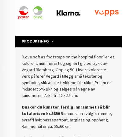
PRODUKTINFO
"Love soft as footsteps on the hospital floor" er et
kolorert, nummerert og signert giclee trykk av
Vegard Blomberg. Opplag 50. I hvert kolorerte
verk påfører Vegard i tillegg små tekster og
symboler, slik at alle trykkene blir ulike. Prisen er
inkludert 5% Bkh og selges på vegne av
kunstneren. Ark strl 42 x 55 cm.
Ønsker du kunsten ferdig innrammet så blir
totalprisen kr.5850
Rammes inn i valgfri ramme,
syrefri hvit passepartout, artglass og oppheng.
Rammemål er ca. 55x60 cm