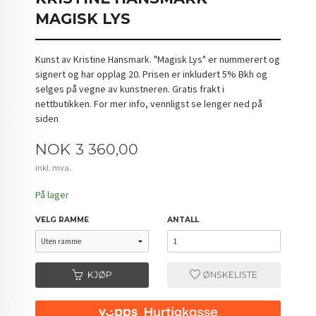
MAGISK LYS
Kunst av Kristine Hansmark. "Magisk Lys" er nummerert og
signert og har opplag 20. Prisen er inkludert 5% Bkh og
selges på vegne av kunstneren. Gratis frakt i
nettbutikken. For mer info, vennligst se lenger ned på
siden
Pris
NOK
3 360,00
inkl. mva.
På lager
VELG RAMME
ANTALL
KJØP
ØNSKELISTE