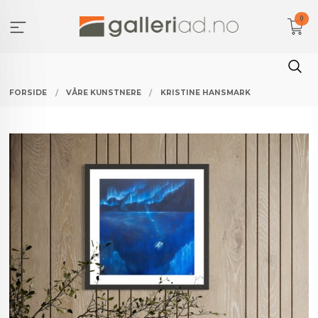
Gå
0
til
innholdet
FORSIDE
VÅRE KUNSTNERE
KRISTINE HANSMARK