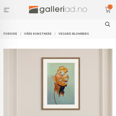
Gå
0
til
innholdet
FORSIDE
VÅRE KUNSTNERE
VEGARD BLOMBERG