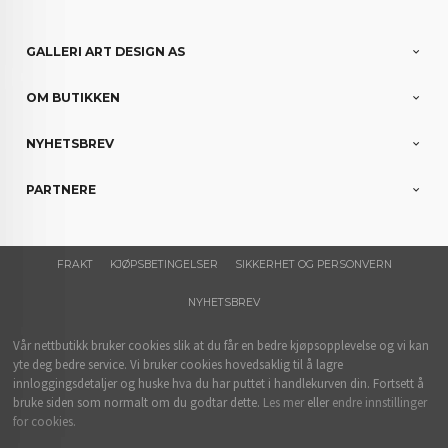
GALLERI ART DESIGN AS
OM BUTIKKEN
NYHETSBREV
PARTNERE
FRAKT
KJØPSBETINGELSER
SIKKERHET OG PERSONVERN
NYHETSBREV
Vår nettbutikk bruker cookies slik at du får en bedre kjøpsopplevelse og vi kan
yte deg bedre service. Vi bruker cookies hovedsaklig til å lagre
innloggingsdetaljer og huske hva du har puttet i handlekurven din. Fortsett å
bruke siden som normalt om du godtar dette.
Les mer
eller
endre innstillinger
for cookies.