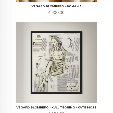
VEGARD BLOMBERG - BOMAN 3
Pris
4 900,00
VEGARD BLOMBERG - KULL TEGNING - KATE MOSS