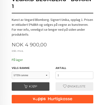
1
Kunst av Vegard Blomberg. Signert Unika, opplag 1. Prisen
er inkludert 5%Bkh og selges på vegne av kunstneren.
For mer info, vennligst se lenger ned på siden under
produktinfo.
Pris
NOK
4 900,00
inkl. mva.
På lager
VELG RAMME
ANTALL
KJØP
ØNSKELISTE