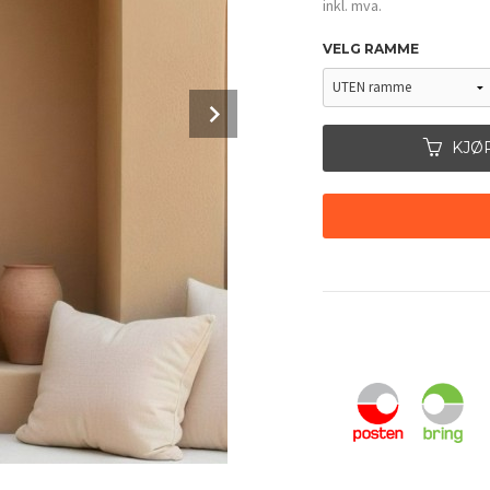
inkl. mva.
VELG RAMME
Next
KJØ