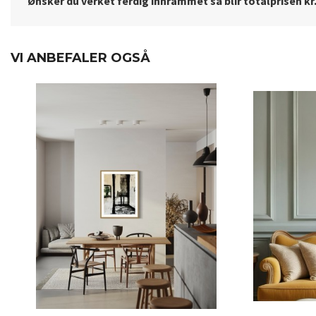
Ønsker du verket ferdig innrammet så blir totalprisen kr.
VI ANBEFALER OGSÅ