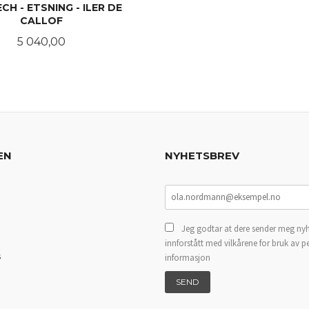
CH - ETSNING - ILER DE
CALLOF
Pris
5 040,00
LES MER
EN
NYHETSBREV
Jeg godtar at dere sender meg nyh
innforstått med vilkårene for bruk av p
s
informasjon