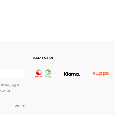
PARTNERE
etsbrev, og er
ersonlig
Les mer