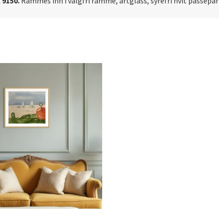
 9150.
Rammes inn i valgfri ramme, artglass, syrefri hvit passe