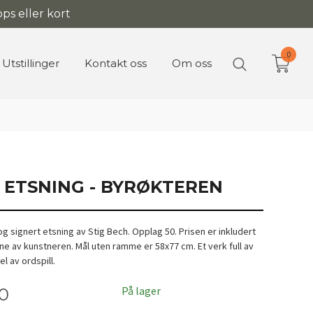
ps eller kort
0
Utstillinger
Kontakt oss
Om oss
- ETSNING - BYRØKTEREN
 signert etsning av Stig Bech. Opplag 50. Prisen er inkludert
e av kunstneren. Mål uten ramme er 58x77 cm. Et verk full av
l av ordspill.
På lager
00