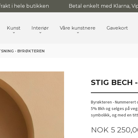
 frakt i hele butikken
Betal enkelt med Klarna, Vip
Kunst
Interiør
Våre kunstnere
Gavekort
ETSNING - BYRØKTEREN
STIG BECH 
Byrøkteren - Nummerert og
5% Bkh og selges på vegn
symbolikk, og med en titte
Pris
NOK
5 250,