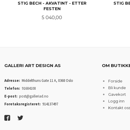
STIG BECH - AKVATINT - ETTER
STIG BE
FESTEN
Pris
5 040,00
LES MER
GALLERI ART DESIGN AS
OM BUTIKK
Adresse:
Middelthuns Gate 11 A, 0368 Oslo
Forside
Bli kunde
Telefon:
91684108
Gavekort
E-post:
post@galleriad.no
Logg inn
Foretaksregisteret:
914137497
Kontakt os