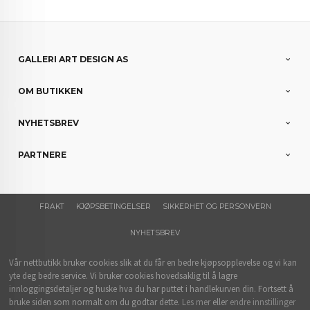
GALLERI ART DESIGN AS
OM BUTIKKEN
NYHETSBREV
PARTNERE
FRAKT
KJØPSBETINGELSER
SIKKERHET OG PERSONVERN
NYHETSBREV
Vår nettbutikk bruker cookies slik at du får en bedre kjøpsopplevelse og vi kan
yte deg bedre service. Vi bruker cookies hovedsaklig til å lagre
innloggingsdetaljer og huske hva du har puttet i handlekurven din. Fortsett å
bruke siden som normalt om du godtar dette.
Les mer
eller
endre innstillinger