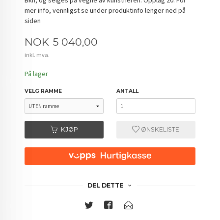
mer info, vennligst se under produktinfo lenger ned på
siden
Pris
NOK
5 040,00
inkl. mva.
På lager
VELG RAMME
ANTALL
KJØP
ØNSKELISTE
DEL DETTE