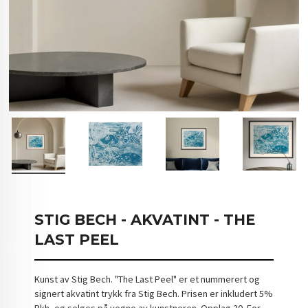
STIG BECH - AKVATINT - THE
LAST PEEL
Kunst av Stig Bech. "The Last Peel" er et nummerert og
signert akvatint trykk fra Stig Bech. Prisen er inkludert 5%
Bkh, og selges på vegne av kunstneren. Opplag 20. For