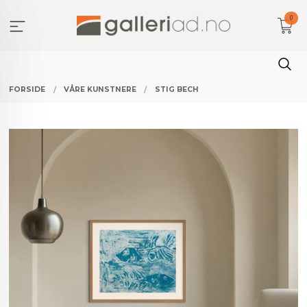
Gå
0
til
innholdet
FORSIDE
VÅRE KUNSTNERE
STIG BECH