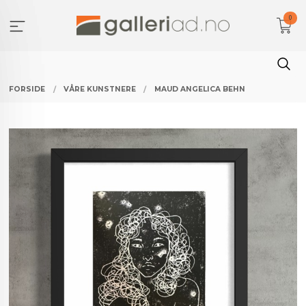
Gå
0
til
innholdet
FORSIDE
VÅRE KUNSTNERE
MAUD ANGELICA BEHN