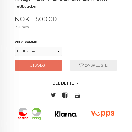
nettbutikken
Pris
NOK
1 500,00
inkl. mva.
VELG RAMME
UTSOLGT
ØNSKELISTE
DEL DETTE