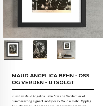
MAUD ANGELICA BEHN - OSS
OG VERDEN - UTSOLGT
Kunst av Maud Angelica Behn. "Oss og Verden" er et
nummerert og signert linotrykk av Maud A. Behn. Opplag
10. Velg om du vil ha med eller uten ramme. Fri frakt i