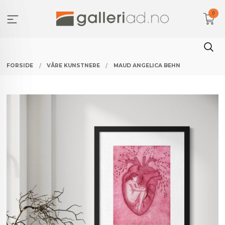
Gå
0
til
innholdet
FORSIDE
VÅRE KUNSTNERE
MAUD ANGELICA BEHN