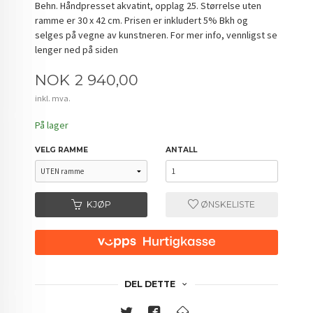
Behn. Håndpresset akvatint, opplag 25. Størrelse uten
ramme er 30 x 42 cm. Prisen er inkludert 5% Bkh og
selges på vegne av kunstneren. For mer info, vennligst se
lenger ned på siden
Pris
NOK
2 940,00
inkl. mva.
På lager
VELG RAMME
ANTALL
KJØP
ØNSKELISTE
DEL DETTE