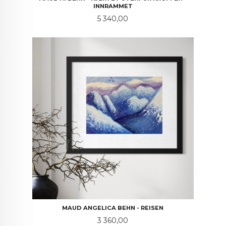
INNRAMMET
Pris
5 340,00
MAUD ANGELICA BEHN - REISEN
Pris
3 360,00