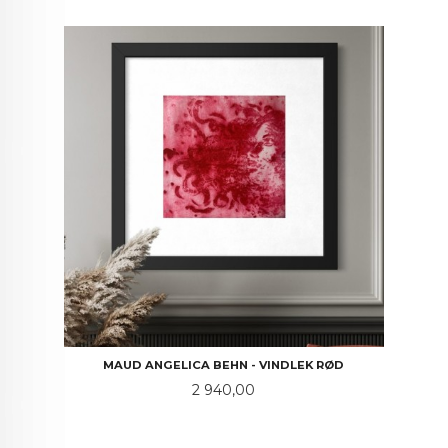
MAUD ANGELICA BEHN - VINDLEK RØD
Pris
2 940,00