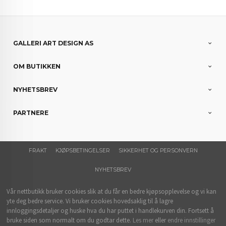
GALLERI ART DESIGN AS
OM BUTIKKEN
NYHETSBREV
PARTNERE
FRAKT
KJØPSBETINGELSER
SIKKERHET OG PERSONVERN
NYHETSBREV
Vår nettbutikk bruker cookies slik at du får en bedre kjøpsopplevelse og vi kan
yte deg bedre service. Vi bruker cookies hovedsaklig til å lagre
innloggingsdetaljer og huske hva du har puttet i handlekurven din. Fortsett å
bruke siden som normalt om du godtar dette.
Les mer
eller
endre innstillinger