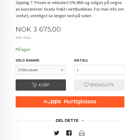
Opplag 7. Prisen er inkludert 5% Bkh og selges på vegne
av kunstneren. Gratis frakt i nettbutikken. For mer info om
verket, vennligst se lenger ned på siden
Pris
NOK
3 675,00
inkl. mva.
På lager
VELG RAMME
ANTALL
KJØP
ØNSKELISTE
DEL DETTE