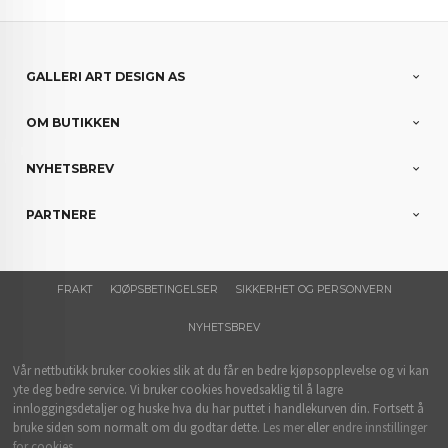
GALLERI ART DESIGN AS
OM BUTIKKEN
NYHETSBREV
PARTNERE
FRAKT
KJØPSBETINGELSER
SIKKERHET OG PERSONVERN
NYHETSBREV
Vår nettbutikk bruker cookies slik at du får en bedre kjøpsopplevelse og vi kan
yte deg bedre service. Vi bruker cookies hovedsaklig til å lagre
innloggingsdetaljer og huske hva du har puttet i handlekurven din. Fortsett å
bruke siden som normalt om du godtar dette.
Les mer
eller
endre innstillinger
for cookies.