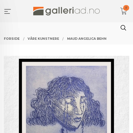
Gå
0
til
innholdet
FORSIDE
VÅRE KUNSTNERE
MAUD ANGELICA BEHN