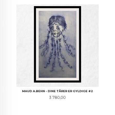
MAUD A.BEHN - DINE TÅRER ER GYLDIGE #2
Pris
3 780,00