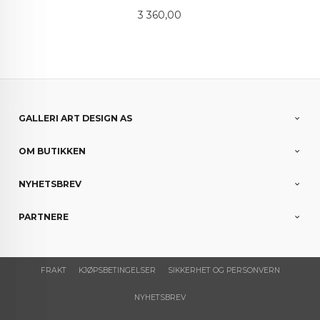
Pris
3 360,00
GALLERI ART DESIGN AS
OM BUTIKKEN
NYHETSBREV
PARTNERE
FRAKT
KJØPSBETINGELSER
SIKKERHET OG PERSONVERN
NYHETSBREV