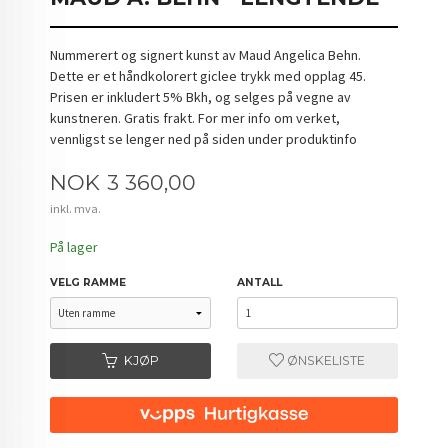
Nummerert og signert kunst av Maud Angelica Behn.
Dette er et håndkolorert giclee trykk med opplag 45.
Prisen er inkludert 5% Bkh, og selges på vegne av
kunstneren. Gratis frakt. For mer info om verket,
vennligst se lenger ned på siden under produktinfo
Pris
NOK
3 360,00
inkl. mva.
På lager
VELG RAMME
ANTALL
KJØP
ØNSKELISTE