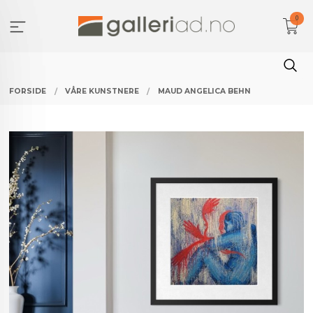
Gå
0
til
innholdet
FORSIDE
VÅRE KUNSTNERE
MAUD ANGELICA BEHN