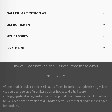
GALLERI ART DESIGN AS
OM BUTIKKEN
NYHETSBREV
PARTNERE
FRAKT
KJØPSBETINGELSER
SIKKERHET OG PERSONVERN
NYHETSBREV
Vår nettbutikk bruker cookies slik at du får en bedre kjøpsopplevelse og vi kan
yte deg bedre service. Vi bruker cookies hovedsaklig til å lagre
innloggingsdetaljer og huske hva du har puttet i handlekurven din. Fortsett å
bruke siden som normalt om du godtar dette.
Les mer
eller
endre innstillinger
for cookies.