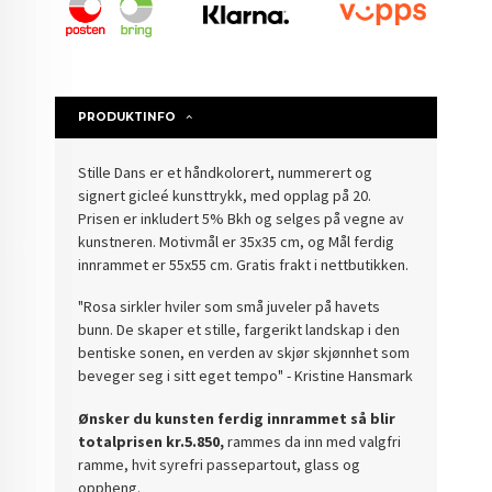
PRODUKTINFO
Stille Dans er et håndkolorert, nummerert og
signert gicleé kunsttrykk, med opplag på 20.
Prisen er inkludert 5% Bkh og selges på vegne av
kunstneren. Motivmål er 35x35 cm, og Mål ferdig
innrammet er 55x55 cm.
Gratis frakt i nettbutikken.
"Rosa sirkler hviler som små juveler på havets
bunn. De skaper et stille, fargerikt landskap i den
bentiske sonen, en verden av skjør skjønnhet som
beveger seg i sitt eget tempo" - Kristine Hansmark
Ønsker du kunsten ferdig innrammet så blir
totalprisen kr.5.850,
rammes da inn med valgfri
ramme, hvit syrefri passepartout, glass og
oppheng.