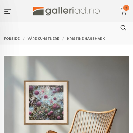
Gå
0
til
innholdet
FORSIDE
VÅRE KUNSTNERE
KRISTINE HANSMARK