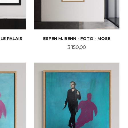
LLE PALAIS
ESPEN M. BEHN - FOTO - MOSE
Pris
3 150,00
LES MER