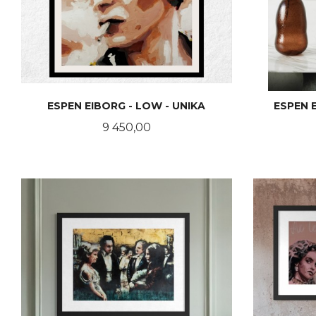
ESPEN EIBORG - LOW - UNIKA
ESPEN 
Pris
9 450,00
LES MER