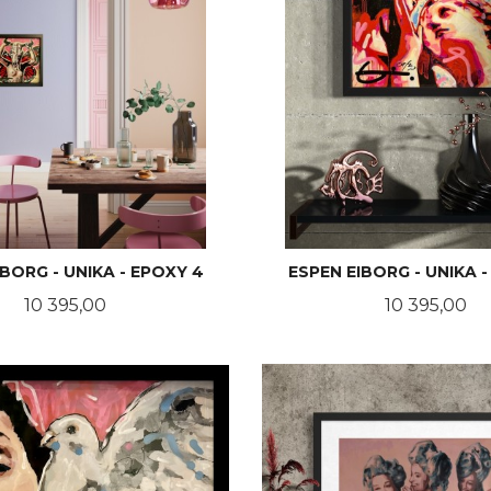
IBORG - UNIKA - EPOXY 4
ESPEN EIBORG - UNIKA -
Pris
Pris
10 395,00
10 395,00
KJØP
KJØP