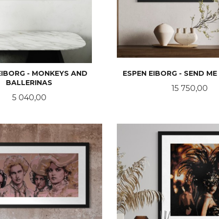
EIBORG - MONKEYS AND
ESPEN EIBORG - SEND ME
BALLERINAS
Pris
15 750,00
Pris
5 040,00
LES MER
LES MER