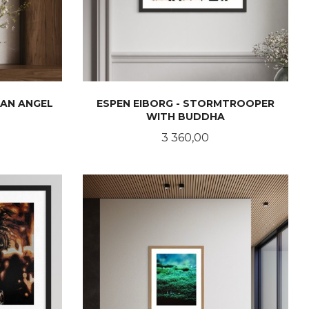
 AN ANGEL
ESPEN EIBORG - STORMTROOPER
WITH BUDDHA
Pris
3 360,00
LES MER