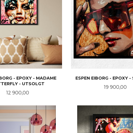
IBORG - EPOXY - MADAME
ESPEN EIBORG - EPOXY -
TERFLY - UTSOLGT
Pris
19 900,00
Pris
12 900,00
LES MER
LES MER