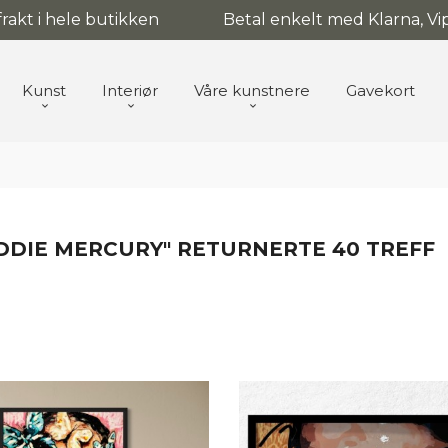
 frakt i hele butikken
Betal enkelt med Klarna, Vip
Kunst
Interiør
Våre kunstnere
Gavekort
EDDIE MERCURY" RETURNERTE 40 TREFF