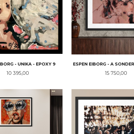
IBORG - UNIKA - EPOXY 9
ESPEN EIBORG - A SOND
Pris
Pris
10 395,00
15 750,00
KJØP
LES MER