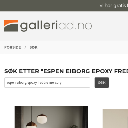
Gå
Vi har gratis
Lukk
til
innholdet
PRODUKTER
FORSIDE
SØK
SØK ETTER "ESPEN EIBORG EPOXY FR