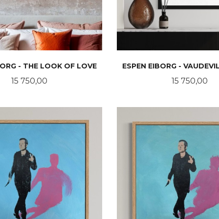
BORG - THE LOOK OF LOVE
ESPEN EIBORG - VAUDEVI
Pris
Pris
15 750,00
15 750,00
LES MER
LES MER