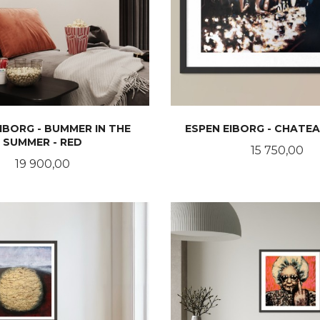
IBORG - BUMMER IN THE
ESPEN EIBORG - CHATEA
SUMMER - RED
Pris
15 750,00
Pris
19 900,00
KJØP
LES MER