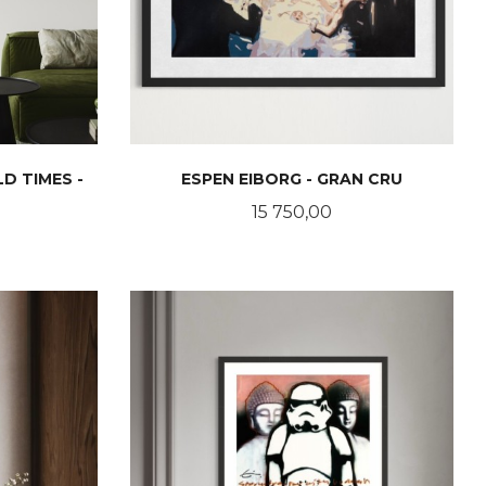
D TIMES -
ESPEN EIBORG - GRAN CRU
Pris
15 750,00
LES MER