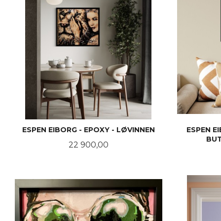
ESPEN EIBORG - EPOXY - LØVINNEN
ESPEN E
BUT
Pris
22 900,00
LES MER