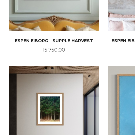
ESPEN EIBORG - SUPPLE HARVEST
ESPEN EI
Pris
15 750,00
LES MER