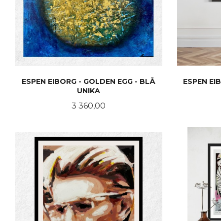
ESPEN EIBORG - GOLDEN EGG - BLÅ
ESPEN EI
UNIKA
Pris
3 360,00
LES MER