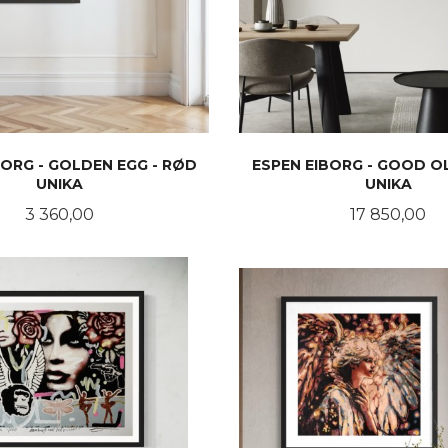
BORG - GOLDEN EGG - RØD
ESPEN EIBORG - GOOD OL
UNIKA
UNIKA
Pris
Pris
3 360,00
17 850,00
LES MER
LES MER