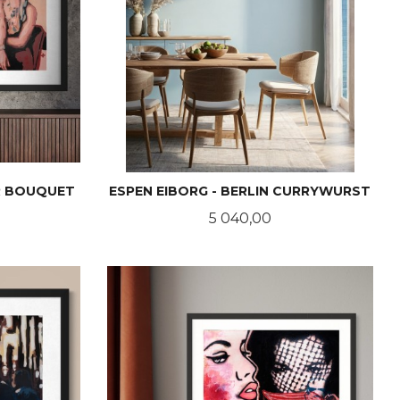
ER BOUQUET
ESPEN EIBORG - BERLIN CURRYWURST
Pris
5 040,00
LES MER