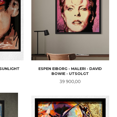
 SUNLIGHT
ESPEN EIBORG - MALERI - DAVID
BOWIE - UTSOLGT
Pris
39 900,00
LES MER