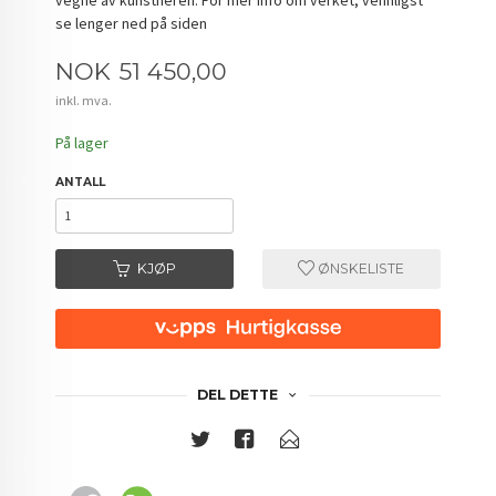
se lenger ned på siden
Pris
NOK
51 450,00
inkl. mva.
På lager
ANTALL
KJØP
ØNSKELISTE
DEL DETTE