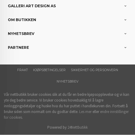
GALLERI ART DESIGN AS
OM BUTIKKEN
NYHETSBREV
PARTNERE
FRAKT
KJØPSBETINGELSER
SIKKERHET OG PERSONVERN
NYHETSBREV
Vår nettbutikk bruker cookies slik at du får en bedre kjøpsopplevelse og vi kan
yte deg bedre service. Vi bruker cookies hovedsaklig til å lagre
innloggingsdetaljer og huske hva du har puttet i handlekurven din. Fortsett å
bruke siden som normalt om du godtar dette.
Les mer
eller
endre innstillinger
for cookies.
Powered by
24Nettbutikk