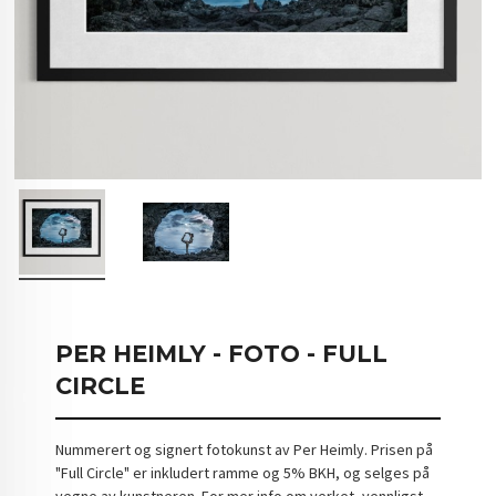
PER HEIMLY - FOTO - FULL
CIRCLE
Nummerert og signert fotokunst av Per Heimly. Prisen på
"Full Circle" er inkludert ramme og 5% BKH, og selges på
vegne av kunstneren. For mer info om verket, vennligst