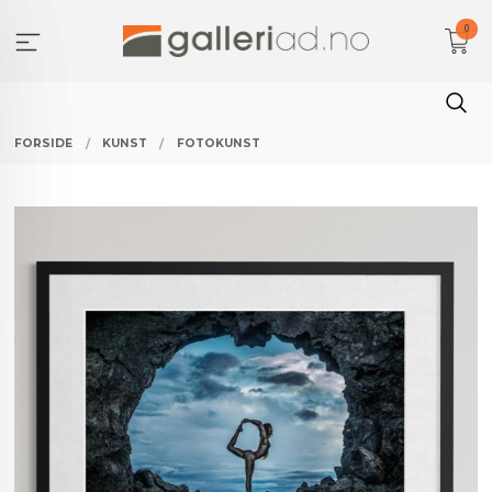
Gå
0
til
innholdet
FORSIDE
KUNST
FOTOKUNST