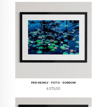
PER HEIMLY - FOTO - SORROW
Pris
6 575,00